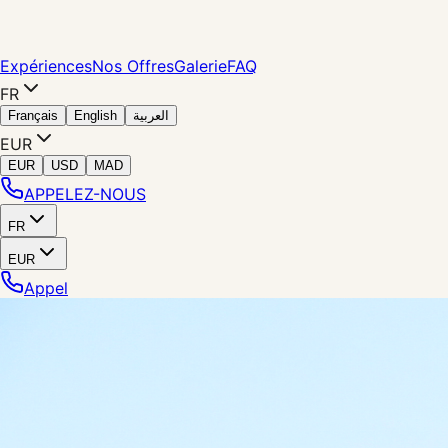
Expériences
Nos Offres
Galerie
FAQ
FR
Français
English
العربية
EUR
EUR
USD
MAD
APPELEZ-NOUS
FR
EUR
Appel